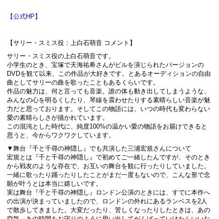
【公式HP】
【サリー・スミス役：上白石萌音 コメント】
サリー・スミス役の上白石萌音です。
小学生のとき、宝塚で天海祐希さんがビルを演じられたバージョンの
DVDを観て以来、この作品が大好きです。とあるオーディションの自由
曲としてサリーの曲を歌ったこともあるくらいです。
作品の魅力は、何と言っても音楽。誰の体も動き出してしまうような、
みんなの心を明るくしたり、琴線を震わせたりする素晴らしい音楽が魅
力だと思っております。そしてこの物語には、いつの時代も変わらない
愛の素晴らしさが描かれています。
この混沌とした時代に、純度100%の温かい愛の物語をお届けできると
思うと、今からワクワクしています。
▼舞台『千と千尋の神隠し』でも共演した三浦宏規さんについて
宏規とは『千と千尋の神隠し』で初めてご一緒したんですが、そのとき
から戦友のような存在で、お互いの舞台を観に行ったりしていました。
一緒に歌ったり踊ったりしたことがまだ一度もないので、こんな形で念
願が叶うとは本当に嬉しいです。
実は舞台『千と千尋の神隠し』ロンドン公演のときには、すでに本作へ
の出演が決まっていましたので、ロンドンの外れにあるランベスを2人
で散歩してきました。大変だったり、苦しくなったりしたときは、あの
空気、あの時間をお守りのように思い出してがんばっていけたらいいな