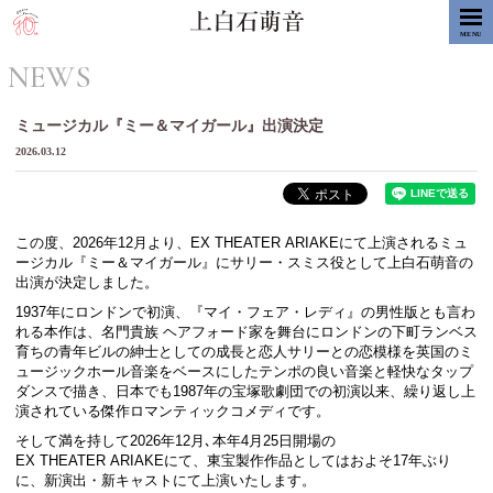
MENU
NEWS
ミュージカル『ミー＆マイガール』出演決定
2026.03.12
この度、2026年12月より、EX THEATER ARIAKEにて上演されるミュ
ージカル『ミー＆マイガール』にサリー・スミス役として上白石萌音の
出演が決定しました。
1937年にロンドンで初演、『マイ・フェア・レディ』の男性版とも言わ
れる本作は、名門貴族 ヘアフォード家を舞台にロンドンの下町ランベス
育ちの青年ビルの紳士としての成長と恋人サリーとの恋模様を英国のミ
ュージックホール音楽をベースにしたテンポの良い音楽と軽快なタップ
ダンスで描き、日本でも1987年の宝塚歌劇団での初演以来、繰り返し上
演されている傑作ロマンティックコメディです。
そして満を持して2026年12月､本年4月25日開場の
EX THEATER ARIAKEにて、東宝製作作品としてはおよそ17年ぶり
に、新演出・新キャストにて上演いたします。