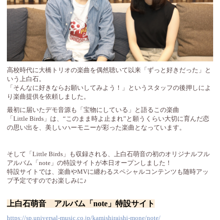
高校時代に大橋トリオの楽曲を偶然聴いて以来「ずっと好きだった」と
いう上白石。
「そんなに好きならお願いしてみよう！」というスタッフの後押しによ
り楽曲提供を依頼しました。
最初に届いたデモ音源も「宝物にしている」と語るこの楽曲
「Little Birds」は、“このまま時よ止まれ”と願うくらい大切に育んだ恋
の思い出を、美しいハーモニーが彩った楽曲となっています。
そして「Little Birds」も収録される、上白石萌音の初のオリジナルフル
アルバム「note」の特設サイトが本日オープンしました！
特設サイトでは、楽曲やMVに纏わるスペシャルコンテンツも随時アッ
プ予定ですのでお楽しみに♪
上白石萌音 アルバム「note」特設サイト
https://sp.universal-music.co.jp/kamishiraishi-mone/note/