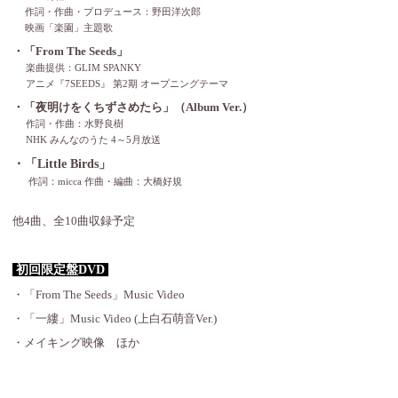
作詞・作曲・プロデュース：野田洋次郎
映画「楽園」主題歌
・「From The Seeds」
楽曲提供：GLIM SPANKY
アニメ『7SEEDS』 第2期 オープニングテーマ
・「夜明けをくちずさめたら」（Album Ver.）
作詞・作曲：水野良樹
NHK みんなのうた 4～5月放送
・「Little Birds」
作詞：micca 作曲・編曲：大橋好規
他4曲、全10曲収録予定
初回限定盤DVD
・「From The Seeds」Music Video
・「一縷」Music Video (上白石萌音Ver.)
・メイキング映像 ほか