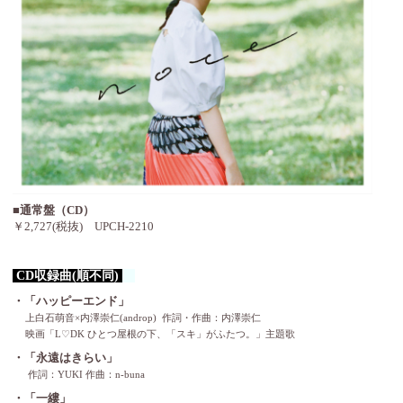
■通常盤（CD）
￥2,727(税抜) UPCH-2210
CD収録曲(順不同)
・「ハッピーエンド」
上白石萌音×内澤崇仁(androp) 作詞・作曲：内澤崇仁
映画「L♡DK ひとつ屋根の下、「スキ」がふたつ。」主題歌
・「永遠はきらい」
作詞：YUKI 作曲：n-buna
・「一縷」