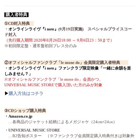
購入者特典
①CD封入特典
・
オンラインライヴ『i note』
(9月19日実施) スペシャルプライスコー
ド封入
（先行購入期間:2020年8月26日18:00 ～ 9月6日23：59まで）
※初回限定盤・通常盤初回プレス分のみ
②オフィシャルファンクラブ「le mone do」会員限定購入者特典
・オンラインライヴ『i note』ファンクラブ限定映像「一緒に余韻を楽
しみません？」
※オフィシャルファンクラブ「le mone do」会員かつ、
UNIVERSAL MUSIC STOREで購入頂いた方のみが対象
▶
購入方法はコチラ
③CDショップ購入特典
・Amazon.co.jp
…各商品のジャケット絵柄によるメガジャケ（24cm×24㎝）
・UNIVERSAL MUSIC STORE
…B2告知ポスター （※ファンクラブ会員限定購入特典付きは対象外