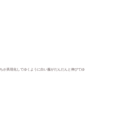
゙具現化してゆくように白い服がだんだんと伸びてゆ