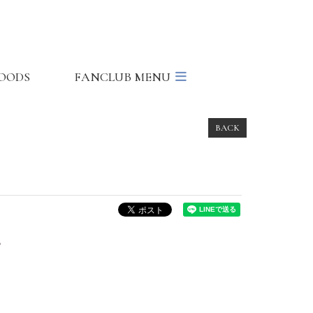
OODS
FANCLUB MENU
BACK
。