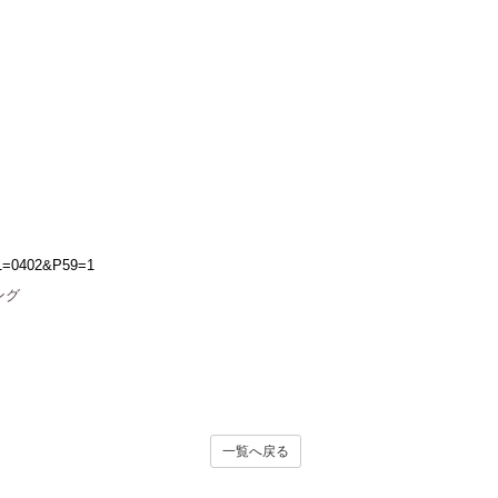
&P1=0402&P59=1
ング
一覧へ戻る