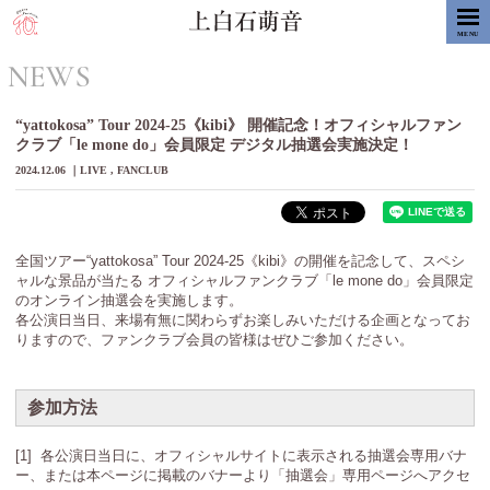
MENU
NEWS
“yattokosa” Tour 2024-25《kibi》 開催記念！オフィシャルファン
クラブ「le mone do」会員限定 デジタル抽選会実施決定！
2024.12.06
LIVE
FANCLUB
全国ツアー“yattokosa” Tour 2024-25《kibi》の開催を記念して、スペシ
ャルな景品が当たる オフィシャルファンクラブ「le mone do」会員限定
のオンライン抽選会を実施します。
各公演日当日、来場有無に関わらずお楽しみいただける企画となってお
りますので、ファンクラブ会員の皆様はぜひご参加ください。
参加方法
[1] 各公演日当日に、オフィシャルサイトに表示される抽選会専用バナ
ー、または本ページに掲載のバナーより「抽選会」専用ページへアクセ