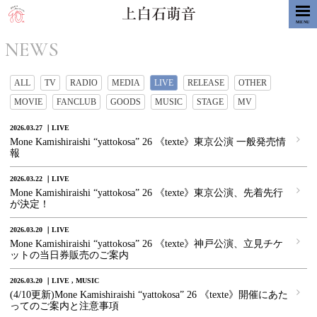
MENU
NEWS
ALL
TV
RADIO
MEDIA
LIVE
RELEASE
OTHER
MOVIE
FANCLUB
GOODS
MUSIC
STAGE
MV
2026.03.27
LIVE
Mone Kamishiraishi “yattokosa” 26 《texte》東京公演 一般発売情
報
2026.03.22
LIVE
Mone Kamishiraishi “yattokosa” 26 《texte》東京公演、先着先行
が決定！
2026.03.20
LIVE
Mone Kamishiraishi “yattokosa” 26 《texte》神戸公演、立見チケ
ットの当日券販売のご案内
2026.03.20
LIVE
MUSIC
(4/10更新)Mone Kamishiraishi “yattokosa” 26 《texte》開催にあた
ってのご案内と注意事項