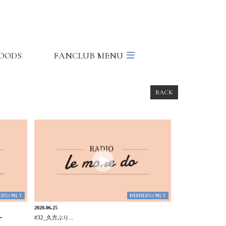
OODS
FANCLUB MENU
BACK
R'S ONLY
MEMBER'S ONLY
2020.06.25
〜
#32_久方ぶり...