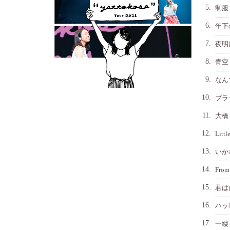
5.
制服
6.
年下
7.
夜明
8.
青空
9.
なん
10.
ブラ
11.
大橋
12.
Littl
13.
いか
14.
From
15.
君は
16.
ハッ
17.
一縷