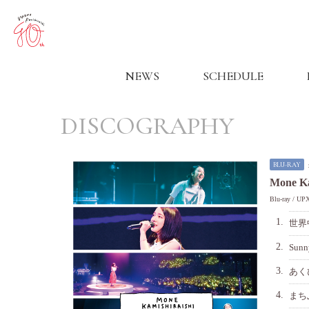
NEWS
SCHEDULE
DISCOGRAPHY
BLU-RAY
Mone Ka
Blu-ray
UPX
1.
世界
2.
Sunn
3.
あく
4.
まち