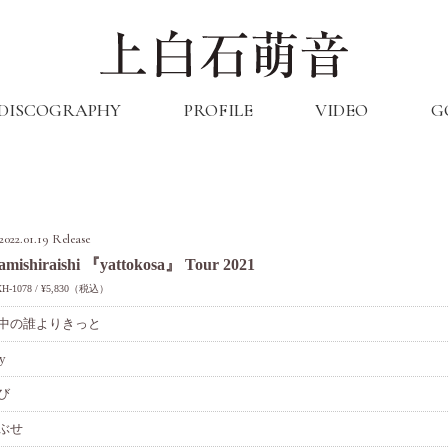
DISCOGRAPHY
PROFILE
VIDEO
G
2022.01.19 Release
mishiraishi 『yattokosa』 Tour 2021
H-1078
¥5,830（税込）
中の誰よりきっと
y
び
ぶせ