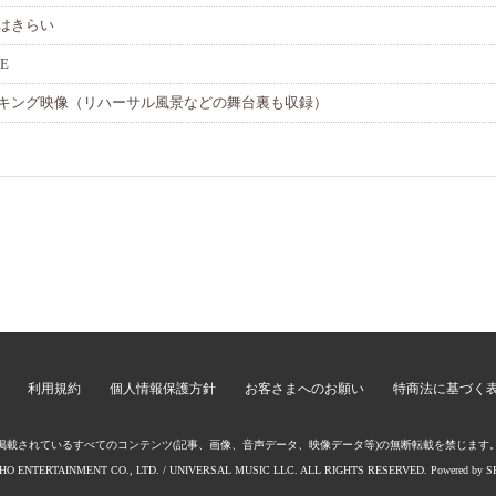
はきらい
DE
キング映像（リハーサル風景などの舞台裏も収録）
利用規約
個人情報保護方針
お客さまへのお願い
特商法に基づく
掲載されているすべてのコンテンツ
(記事、画像、音声データ、映像データ等)の無断転載を禁じます
OHO ENTERTAINMENT CO., LTD. / UNIVERSAL MUSIC LLC. ALL RIGHTS RESERVED. Powered by
S