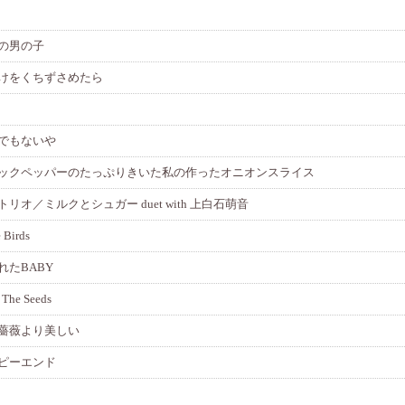
の男の子
けをくちずさめたら
でもないや
ックペッパーのたっぷりきいた私の作ったオニオンスライス
トリオ／ミルクとシュガー duet with 上白石萌音
e Birds
れたBABY
 The Seeds
薔薇より美しい
ピーエンド