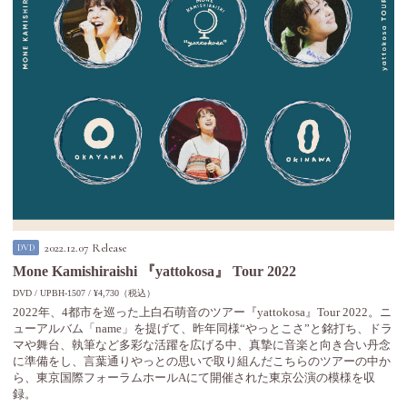
2022.12.07 Release
DVD
Mone Kamishiraishi 『yattokosa』 Tour 2022
DVD
UPBH-1507
¥4,730（税込）
2022年、4都市を巡った上白石萌音のツアー『yattokosa』Tour 2022。ニ
ューアルバム「name」を提げて、昨年同様“やっとこさ”と銘打ち、ドラ
マや舞台、執筆など多彩な活躍を広げる中、真摯に音楽と向き合い丹念
に準備をし、言葉通りやっとの思いで取り組んだこちらのツアーの中か
ら、東京国際フォーラムホールAにて開催された東京公演の模様を収
録。