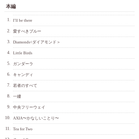
本編
1.
I’ll be there
2.
愛すべきブルー
3.
Diamonds<ダイアモンド＞
4.
Little Birds
5.
ガンダーラ
6.
キャンディ
7.
若者のすべて
8.
一縷
9.
中央フリーウェイ
10.
AXIA〜かなしいことり〜
11.
Tea for Two