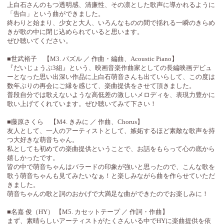
上白石さんのもつ透明感、清廉性、その凛とした歌声に導かれるように
「告白」という曲ができました。
終わりと始まり、少女と大人、いろんなものの間で揺れる一瞬のきらめ
きが歌の中に閉じ込められていると思います。
ぜひ聴いてください。
■世武裕子 【M3. パズル ／ 作曲・編曲、Acoustic Piano】
『だいじょうぶ3組』という、映画音楽作曲家としての長編映画デビュ
ーとなった思い出深い作品に上白石萌音さんも出ていらして、この度は
数年ぶりの再会にご縁を感じて、楽曲提供をさせて頂きました。
普段自分では歌えないような高低差の激しいメロディを、表現力豊かに
歌い上げてくれています。ぜひ聴いてみて下さい！
■藤原さくら 【M4. きみに ／ 作曲、Chorus】
友人として、一人のアーティストとして、嫉妬するほど素敵な歌声を持
つ大好きな萌音ちゃん。
私としても初めての楽曲提供ということで、お話をもらって心の底から
嬉しかったです。
皆の中で萌音ちゃんはバラードの印象が強いと思ったので、こんな歌を
歌う萌音ちゃんも見てみたいなぁ！と楽しみながら曲を作らせていただ
きました。
萌音ちゃんの歌と詞のおかげで大満足な曲ができたのでお楽しみに！
■名嘉 俊（HY） 【M5. カセットテープ ／ 作詞・作曲】
まず、素晴らしいアーティストがたくさんいる中でHYに楽曲提供を依