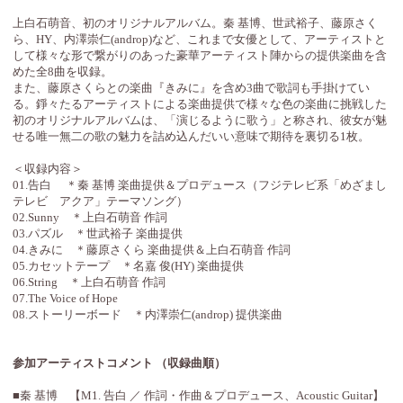
上白石萌音、初のオリジナルアルバム。秦 基博、世武裕子、藤原さく
ら、HY、内澤崇仁(androp)など、これまで女優として、アーティストと
して様々な形で繋がりのあった豪華アーティスト陣からの提供楽曲を含
めた全8曲を収録。
また、藤原さくらとの楽曲『きみに』を含め3曲で歌詞も手掛けてい
る。錚々たるアーティストによる楽曲提供で様々な色の楽曲に挑戦した
初のオリジナルアルバムは、「演じるように歌う」と称され、彼女が魅
せる唯一無二の歌の魅力を詰め込んだいい意味で期待を裏切る1枚。
＜収録内容＞
01.告白 ＊秦 基博 楽曲提供＆プロデュース（フジテレビ系「めざまし
テレビ アクア」テーマソング）
02.Sunny ＊上白石萌音 作詞
03.パズル ＊世武裕子 楽曲提供
04.きみに ＊藤原さくら 楽曲提供＆上白石萌音 作詞
05.カセットテープ ＊名嘉 俊(HY) 楽曲提供
06.String ＊上白石萌音 作詞
07.The Voice of Hope
08.ストーリーボード ＊内澤崇仁(androp) 提供楽曲
参加アーティストコメント （収録曲順）
■秦 基博 【M1. 告白 ／ 作詞・作曲＆プロデュース、Acoustic Guitar】