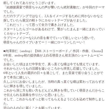
頼してくれてありがとうございます。
「結婚披露宴で萌音ちゃんの声が響いたら絶対素敵だ」が今回のテーマ
でした。
ただのラブソングではなく、2人をイメージするために何かないかなと
探していたら親父の軽トラにカセットテープがありました。
「これだっ！」って思って全力で書き上げました。
スタートしたらゴールがあるわけで、繋がったまんま一緒にまわってい
くカセットテープ。
ラブリーノイジーな2人の音を奏でていって欲しいという想いで。
萌音ちゃんのライブいきてー！一緒にローリンしたーい！
■内澤崇仁（androp）【M8. ストーリーボード ／ 作詞・作曲、Chorus】
6年前、androp初の提供曲が上白石萌音さん初主演のショートムービー
でした。
お会いした頃はまだ中学生で、真っ直ぐな瞳は今でも憶えています。
それからというもの活躍を遠いところから拝見し応援していました。
6年という人生の選択の日々を過ごして、また音楽で巡り会うことがで
きて本当に嬉しい。
久しぶりにお会いしましたが、当時の真っ直ぐな瞳は変わっておらずさ
らに輝きを増していました。
これから演じ方も歌い方もどんどん輝きを増していく萌音さんだからこ
そ伝えられる楽曲を作りたいと思いました。
そして、これからもずっと歌ってもらえるように心を込めて制作しまし
た。
沢山の人の心に届くことを願っています。