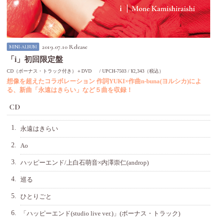
2019.07.10 Release
MINI-ALBUM
「i」初回限定盤
CD（ボーナス・トラック付き）＋DVD
UPCH-7503
¥2,343（税込）
想像を超えたコラボレーション 作詞YUKI×作曲n-buna(ヨルシカ)によ
る、新曲「永遠はきらい」など５曲を収録！
CD
1.
永遠はきらい
2.
Ao
3.
ハッピーエンド/上白石萌音×内澤崇仁(androp)
4.
巡る
5.
ひとりごと
6.
「ハッピーエンド(studio live ver.)」(ボーナス・トラック)