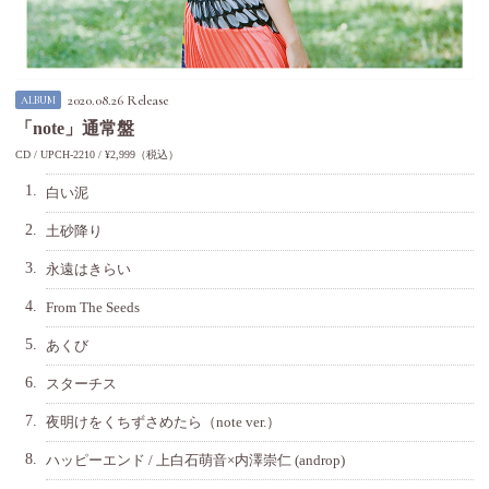
2020.08.26 Release
ALBUM
「note」通常盤
CD
UPCH-2210
¥2,999（税込）
1.
白い泥
2.
土砂降り
3.
永遠はきらい
4.
From The Seeds
5.
あくび
6.
スターチス
7.
夜明けをくちずさめたら（note ver.）
8.
ハッピーエンド / 上白石萌音×内澤崇仁 (androp)