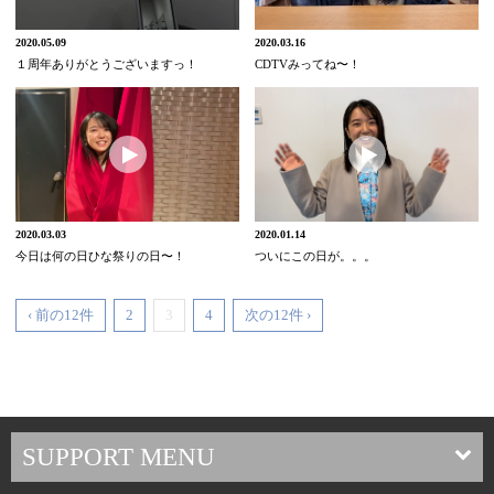
2020.05.09
2020.03.16
１周年ありがとうございますっ！
CDTVみってね〜！
2020.03.03
2020.01.14
今日は何の日ひな祭りの日〜！
ついにこの日が。。。
‹ 前の12件
2
3
4
次の12件 ›
SUPPORT MENU