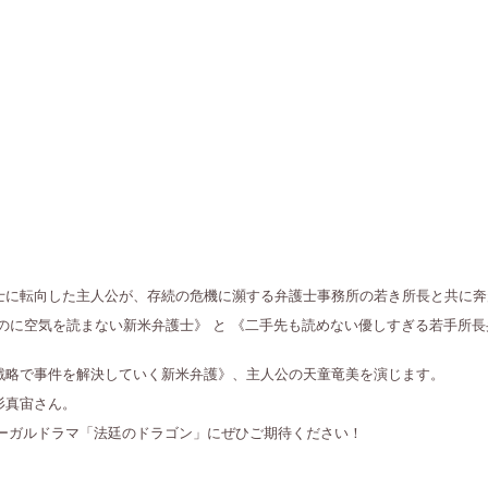
士に転向した主人公が、存続の危機に瀕する弁護士事務所の若き所長と共に奔
のに空気を読まない新米弁護士》 と 《二手先も読めない優しすぎる若手所長
戦略で事件を解決していく新米弁護》、主人公の天童竜美を演じます。
杉真宙さん。
ーガルドラマ「法廷のドラゴン」にぜひご期待ください！