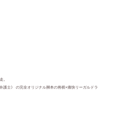
走。
弁護士》 の完全オリジナル脚本の将棋×痛快リーガルドラ