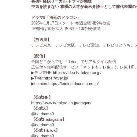
将棋× 痛快リーガル ドラマが開廷
空気を読まない 将棋の天才が新米弁護士として前代未聞の
ドラマ9「法廷のドラゴン」
2025年1月17日スタート 毎週金曜 夜9時放送
※初回は10分拡大 夜9時～10時4分放送
【放送局】
テレビ東京、テレビ大阪、テレビ愛知、テレビせとうち、テ
【配信】
全国どこからでも 「TVer」でリアルタイム配信
広告付き無料配信サービス「ネットもテレ東」(テレ東 HP、TV
▶テレ東HP:
https://video.tv-tokyo.co.jp/
▶TVer:
https://tver.jp/
▶Lemino:
https://lemino.docomo.ne.jp/
【公式HP】
https://www.tv-tokyo.co.jp/dragon/
【公式X】
@tx_drama9
【公式Instagram】
@tx_drama9
【公式TikTok】
@tx_drama9