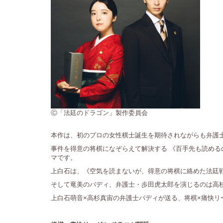
Ⓒ「法廷のドラゴン」製作委員会
本作は、初のプロの女性棋士誕生を期待されながらも弁護
事件を得意の将棋になぞらえて解決する 《百手先も読める
マです。
上白石は、《空気を読まないが、得意の将棋に絡めた法廷
そして竜美のバディ、弁護士・歩田虎太郎を演じるのは高
上白石萌音×高杉真宙の弁護士バディが送る、将棋×痛快リ